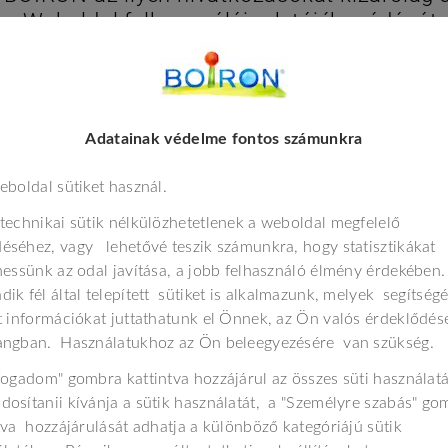
a Weboldal felhasználóinak tájékozódását.
5. A felelősség korlátozása
aló hozzáférés és annak használata az Ön fe
Adatainak védelme fontos számunkra
eltetésében részt vevő más felek semmilyen
csolódó összes további weboldalhoz való h
eboldal sütiket használ.
záférés vagy a használat meghiúsulásából e
technikai sütik nélkülözhetetlenek a weboldal megfelelő
r, program vagy arra alkalmas egyéb eszköz
séhez, vagy lehetővé teszik számunkra, hogy statisztikákat
ldal működését, illetve nem tehet kísérletet 
hessünk az odal javítása, a jobb felhasználó élmény érdekében
ik fél által telepített sütiket is alkalmazunk, melyek segítség
hez és szolgáltatásokhoz való hozzáférés ko
t információkat juttathatunk el Önnek, az Ön valós érdeklődés
 hogy annak az országnak a jogszabályai, am
angban. Használatukhoz az Ön beleegyezésére van szükség.
 termékekhez illetőleg szolgáltatásokhoz tör
fogadom" gombra kattintva hozzájárul az összes süti használat
osítanii kívánja a sütik használatát, a "Személyre szabás" go
nak érdekében, hogy a Boiron honlapjai víru
tva hozzájárulását adhatja a különböző kategóriájú sütik
rantálható, ezért a Boiron az ezzel kapcso