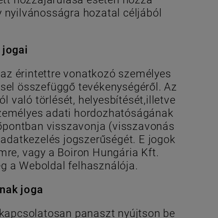
 nyilvánosságra hozatal céljából
 jogai
, az érintettre vonatkozó személyes
éssel összefüggő tevékenységéről. Az
 való törlését, helyesbítését,illetve
a személyes adati hordozhatóságának
időpontban visszavonja (visszavonás
t adatkezelés jogszerűségét. E jogok
mre, vagy a Boiron Hungária Kft.
eg a Weboldal felhasználója.
nak joga
 kapcsolatosan panaszt nyújtson be