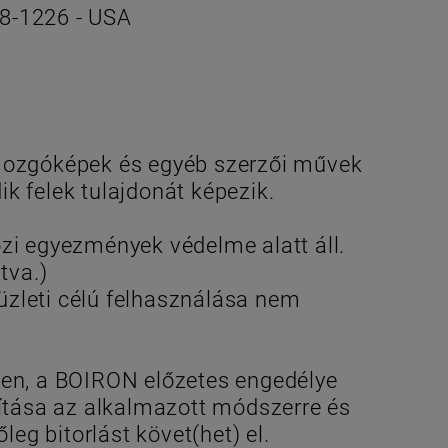
08-1226 - USA
 mozgóképek és egyéb szerzői művek
 felek tulajdonát képezik.
zi egyezmények védelme alatt áll.
tva.)
üzleti célú felhasználása nem
zben, a BOIRON előzetes engedélye
ítása az alkalmazott módszerre és
őleg bitorlást követ(het) el.