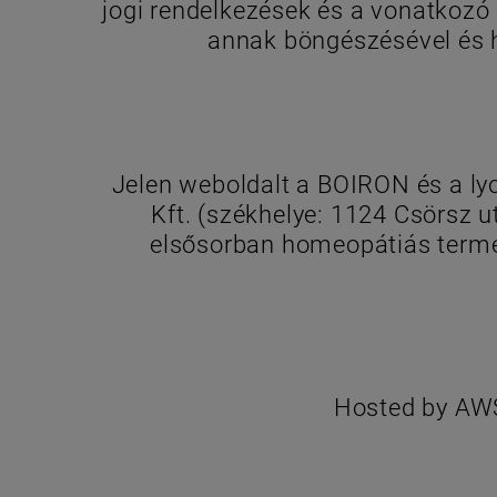
jogi rendelkezések és a vonatkozó
annak böngészésével és ha
Jelen weboldalt a BOIRON és a ly
Kft. (székhelye: 1124 Csörsz 
elsősorban homeopátiás termék
Hosted by AWS