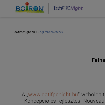
Ugrás
a
tartalomra
datifpcnight.hu
Jogi rendelkezések
Felha
A „
www.datifpcnight.hu
” weboldal
Koncepció és fejlesztés: Nouveau