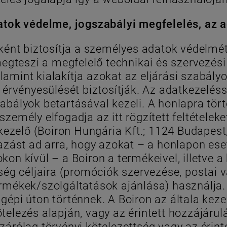
tok védelme, jogszabályi megfelelés, az a
ként biztosítja a személyes adatok védelmé
 megteszi a megfelelő technikai és szervezés
amint kialakítja azokat az eljárási szabály
rvényesülését biztosítják. Az adatkezeléss
bályok betartásával kezeli. A honlapra tör
emély elfogadja az itt rögzített feltételeket
ezelő (Boiron Hungária Kft.; 1124 Budapest
mazást ad arra, hogy azokat – a honlapon es
kon kívül – a Boiron a termékeivel, illetve 
g céljaira (promóciók szervezése, postai v
termékek/szolgáltatások ajánlása) használja
gépi úton történnek. A Boiron az általa kez
telezés alapján, vagy az érintett hozzájáru
zárólag törvényi kötelezettség vagy az érin