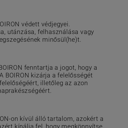
BOIRON védett védjegyei.
a, utánzása, felhasználása vagy
megszegésének minősül(he)t.
OIRON fenntartja a jogot, hogy a
 A BOIRON kizárja a felelősségét
elelőségéért, illetőleg az azon
 naprakészségéért.
-on kívül álló tartalom, azokért a
zért kínálja fel, hogy megkönnyítse