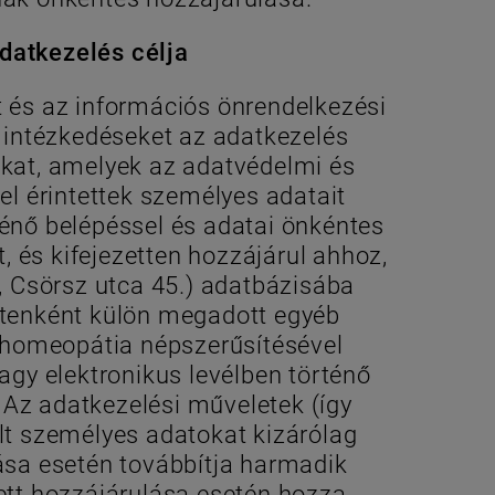
datkezelés célja
t és az információs önrendelkezési
i intézkedéseket az adatkezelés
okat, amelyek az adatvédelmi és
el érintettek személyes adatait
ténő belépéssel és adatai önkéntes
, és kifejezetten hozzájárul ahhoz,
, Csörsz utca 45.) adatbázisába
etenként külön megadott egyéb
a homeopátia népszerűsítésével
agy elektronikus levélben történő
. Az adatkezelési műveletek (így
elt személyes adatokat kizárólag
lása esetén továbbítja harmadik
tett hozzájárulása esetén hozza