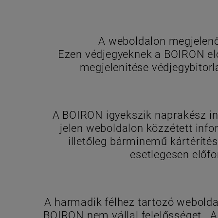
A weboldalon megjelenő 
Ezen védjegyeknek a BOIRON elő
megjelenítése védjegybitor
A BOIRON igyekszik naprakész in
jelen weboldalon közzétett info
illetőleg bárminemű kártérítés
esetlegesen előfo
A harmadik félhez tartozó webolda
BOIRON nem vállal felelősséget. A 