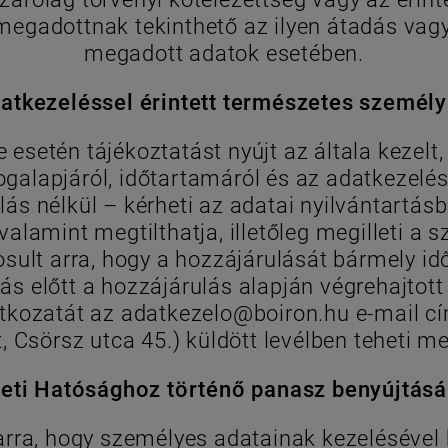
megadottnak tekinthető az ilyen átadás vagy
megadott adatok esetében.
atkezeléssel érintett természetes személy
e esetén tájékoztatást nyújt az általa kezelt
 jogalapjáról, időtartamáról és az adatkezel
ás nélkül – kérheti az adatai nyilvántartásból
 valamint megtilthatja, illetőleg megilleti 
osult arra, hogy a hozzájárulását bármely 
ás előtt a hozzájárulás alapján végrehajtot
tkozatát az adatkezelo@boiron.hu e-mail cí
 Csörsz utca 45.) küldött levélben teheti m
leti Hatósághoz történő panasz benyújtásá
 arra, hogy személyes adatainak kezelésével