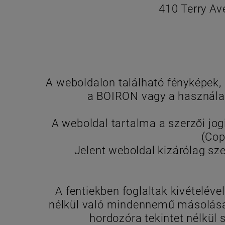
410 Terry Av
A weboldalon található fényképek,
a BOIRON vagy a használat
A weboldal tartalma a szerzői jo
(Cop
Jelent weboldal kizárólag sz
A fentiekben foglaltak kivételév
nélkül való mindennemű másolása,
hordozóra tekintet nélkül sz