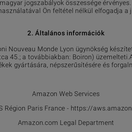
 magyar jogszabályok összessége érvényes.
sználatával Ön feltétel nélkül elfogadja a j
2. Általános információk
oni Nouveau Monde Lyon ügynökség készítet
utca 45.; a továbbiakban: Boiron) üzemelteti
ek gyártására, népszerűsítésére és forgal
Amazon Web Services
 Région Paris France - https://aws.amazon
Amazon.com Legal Department