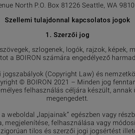
enue North P.O. Box 81226 Seattle, WA 981
Szellemi tulajdonnal kapcsolatos jogok
1. Szerzői jog
 szövegek, szlogenek, logók, rajzok, képek,
ot a BOIRON számára engedélyező harmadik
gi jogszabályok (Copyright Law) és nemzetkö
yright © BOIRON 2021 – Minden jog fenntar
emélyes felhasználás céljára készült, annak 
megengedett.
el a weboldal „lapjainak” egészben vagy rés
 megjelenítése, felhasználása vagy módos
igorúan tilos és szerzői jogi jogsértést illet