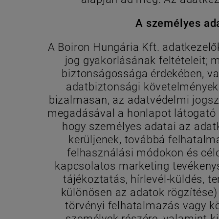
A személyes ada
A Boiron Hungária Kft. adatkezelő
jog gyakorlásának feltételeit;
biztonságossága érdekében, val
adatbiztonsági követelmények é
bizalmasan, az adatvédelmi jogsza
megadásával a honlapot látogató sz
hogy személyes adatai az adatk
kerüljenek, továbbá felhatal
felhasználási módokon és célo
kapcsolatos marketing tevékenysé
tájékoztatás, hírlevél-küldés, 
különösen az adatok rögzítése) 
törvényi felhatalmazás vagy kö
személyek részére, valamint ki